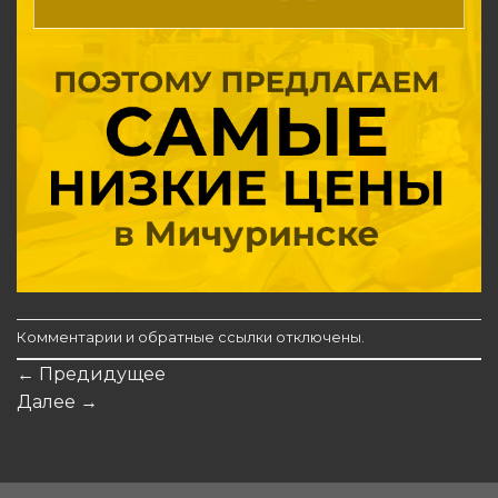
Комментарии и обратные ссылки отключены.
←
Предидущее
Далее
→