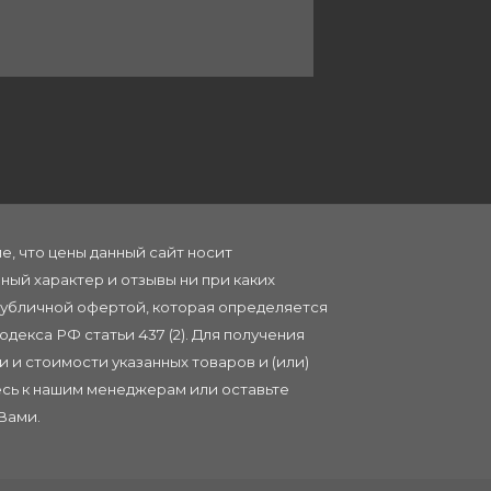
, что цены данный сайт носит
ый характер и отзывы ни при каких
публичной офертой, которая определяется
декса РФ статьи 437 (2). Для получения
 и стоимости указанных товаров и (или)
тесь к нашим менеджерам или
оставьте
Вами.