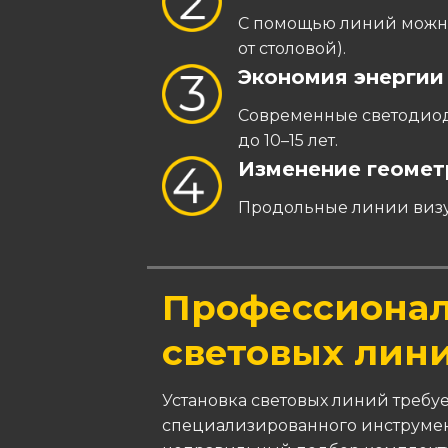
С помощью линий можно 
от столовой).
Экономия энергии
Современные светодиод
до 10–15 лет.
Изменение геомет
Продольные линии визу
Профессиона
световых лин
Установка световых линий требу
специализированного инструмен