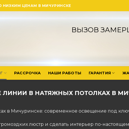
О НИЗКИМ ЦЕНАМ В МИЧУРИНСКЕ
ВЫЗОВ ЗАМЕР
Г
РАССРОЧКА
НАШИ РАБОТЫ
ГАРАНТИЯ
ЖА
 ЛИНИИ В НАТЯЖНЫХ ПОТОЛКАХ В М
ках в Мичуринске: современное освещение под клю
их громоздких люстр и сделать интерьер по-настоящ