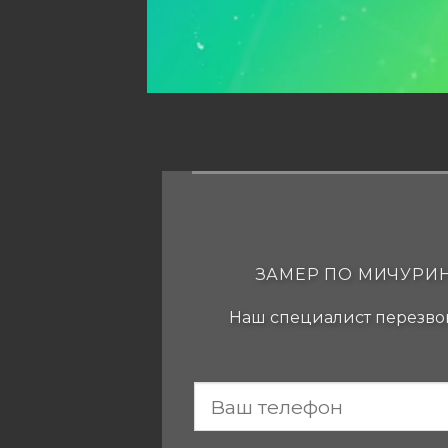
ЗАМЕР ПО МИЧУРИН
Наш специалист перезвон
-
Если вы
человек,
MICH-
оставьте
POTOLKI.RU