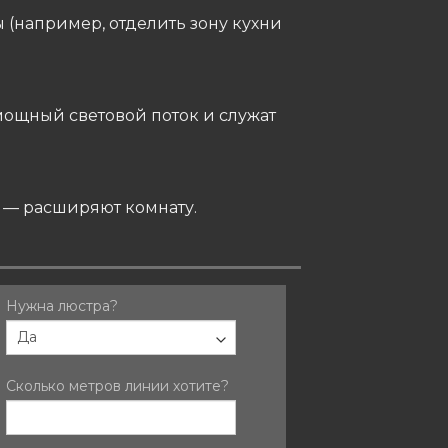
(например, отделить зону кухни
ощный световой поток и служат
 — расширяют комнату.
1-
Нужна люстра?
Если
вы
LINII
человек,
оставьте
Сколько метров линии хотите?
это
поле
пустым.