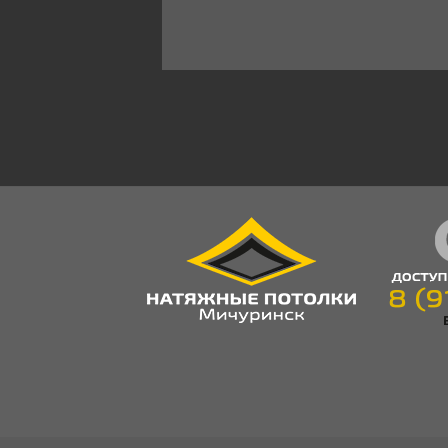
это поле
пустым.