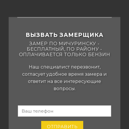
ВЫЗВАТЬ ЗАМЕРЩИКА
ЗАМЕР ПО МИЧУРИНСКУ -
БЕСПЛАТНЫЙ, ПО РАЙОНУ -
ОПЛАЧИВАЕТСЯ ТОЛЬКО БЕНЗИН
Наш специалист перезвонит,
согласует удобное время замера и
ответит на все интересующие
вопросы.
-
Если вы
человек,
MICH-
оставьте
POTOLKI.RU
это поле
ОТПРАВИТЬ
пустым.