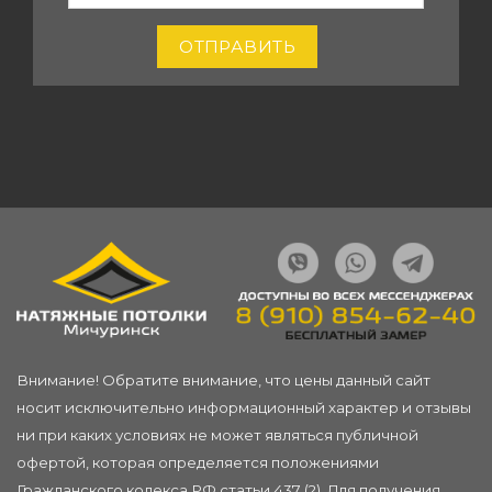
оставьте
POTOLKI.RU
это поле
ОТПРАВИТЬ
пустым.
Внимание! Обратите внимание, что цены данный сайт
носит исключительно информационный характер и отзывы
ни при каких условиях не может являться публичной
офертой, которая определяется положениями
Гражданского кодекса РФ статьи 437 (2). Для получения