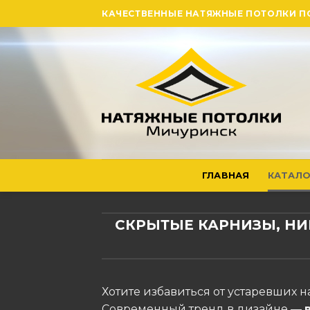
Skip
КАЧЕСТВЕННЫЕ НАТЯЖНЫЕ ПОТОЛКИ П
to
content
ГЛАВНАЯ
КАТАЛО
СКРЫТЫЕ КАРНИЗЫ, НИ
Хотите избавиться от устаревших н
Современный тренд в дизайне —