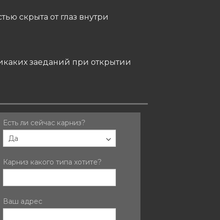
тью скрыта от глаз внутри
икаких заеданий при открытии
1-
Есть ли сейчас карниз?
Если
вы
KARNIZ
человек,
оставьте
Карниз какого типа хотите?
это
поле
пустым.
Ваш адрес