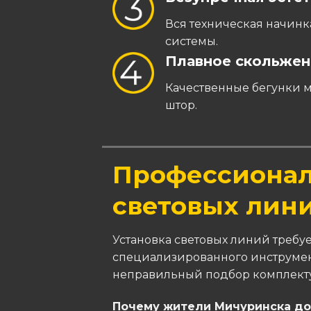
Вся техническая начинка
системы.
Плавное скольжен
Качественные бегунки 
штор.
Профессиона
световых лин
Установка световых линий требу
специализированного инструмен
неправильный подбор комплекту
​Почему жители Мичуринска до