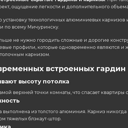
ффект, ощущение легкости и дополнительного объема
установку технологичных алюминиевых карнизов и
и по всему Мичуринску.
льше не нужно городить сложные и дорогие констру
вые профили, которые одновременно являются и 
отолочным карнизом.
временных встроенных гардин 
ивают высоту потолка
самой верхней точки комнаты, что спасает квартиры
жность
 выполнена из толстого алюминия. Карниз никогда 
м тяжелых блэкаут-штор.
тика