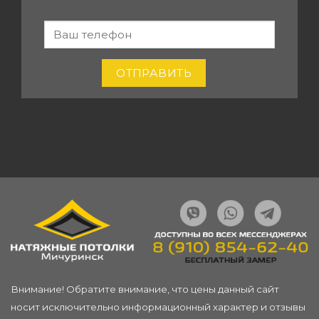
-
Если вы
человек,
MICH-
оставьте
POTOLKI.RU
это поле
ОТПРАВИТЬ
пустым.
Внимание! Обратите внимание, что цены данный сайт
носит исключительно информационный характер и отзывы