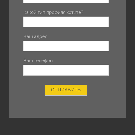
человек,
оставьте
Какой тип профиля хотите?
это
поле
пустым.
Ваш адрес
Ваш телефон
ОТПРАВИТЬ