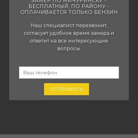
ЗАМЕР ПО МИЧУРИНСКУ -
БЕСПЛАТНЫЙ, ПО РАЙОНУ -
ОПЛАЧИВАЕТСЯ ТОЛЬКО БЕНЗИН
Наш специалист перезвонит,
согласует удобное время замера и
ответит на все интересующие
вопросы.
-
Если вы
человек,
MICH-
оставьте
POTOLKI.RU
это поле
ОТПРАВИТЬ
пустым.