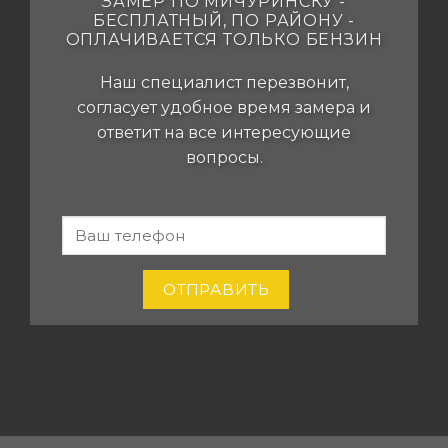
ЗАМЕР ПО МИЧУРИНСКУ -
БЕСПЛАТНЫЙ, ПО РАЙОНУ -
ОПЛАЧИВАЕТСЯ ТОЛЬКО БЕНЗИН
Наш специалист перезвонит,
согласует удобное время замера и
ответит на все интересующие
вопросы.
-
Если вы
человек,
MICH-
оставьте
POTOLKI.RU
это поле
ОТПРАВИТЬ
пустым.