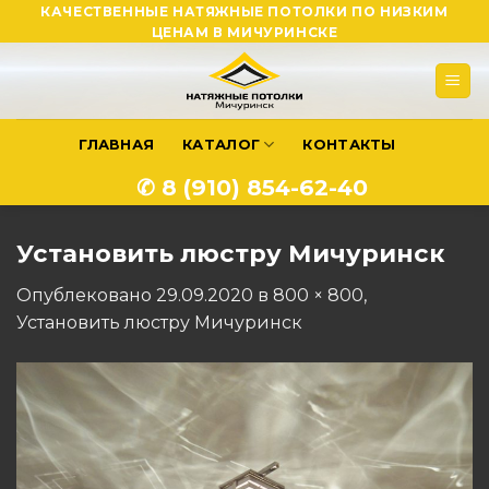
Skip
КАЧЕСТВЕННЫЕ НАТЯЖНЫЕ ПОТОЛКИ ПО НИЗКИМ
ЦЕНАМ В МИЧУРИНСКЕ
to
content
ГЛАВНАЯ
КАТАЛОГ
КОНТАКТЫ
✆ 8 (910) 854-62-40
Установить люстру Мичуринск
Опублековано
29.09.2020
в
800 × 800
,
Установить люстру Мичуринск