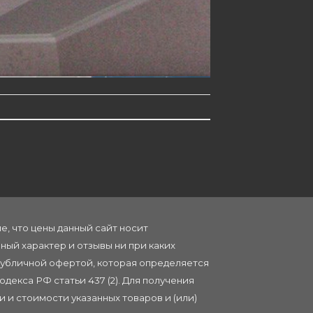
, что цены данный сайт носит
ый характер и отзывы ни при каких
публичной офертой, которая определяется
декса РФ статьи 437 (2). Для получения
 и стоимости указанных товаров и (или)