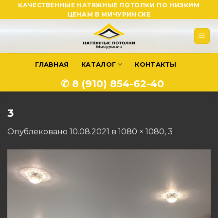
Skip
КАЧЕСТВЕННЫЕ НАТЯЖНЫЕ ПОТОЛКИ ПО НИЗКИМ
ЦЕНАМ В МИЧУРИНСКЕ
to
content
ГЛАВНАЯ
КАТАЛОГ
КОНТАКТЫ
✆ 8 (910) 854-62-40
3
Опублековано
10.08.2021
в
1080 × 1080
,
3