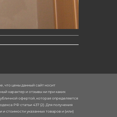
, что цены данный сайт носит
ый характер и отзывы ни при каких
публичной офертой, которая определяется
декса РФ статьи 437 (2). Для получения
 и стоимости указанных товаров и (или)