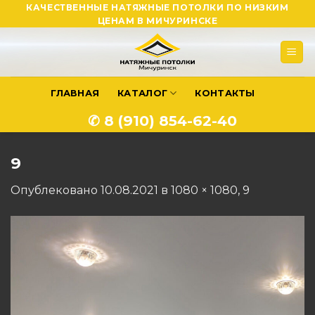
Skip
КАЧЕСТВЕННЫЕ НАТЯЖНЫЕ ПОТОЛКИ ПО НИЗКИМ
ЦЕНАМ В МИЧУРИНСКЕ
to
content
ГЛАВНАЯ
КАТАЛОГ
КОНТАКТЫ
✆ 8 (910) 854-62-40
9
Опублековано
10.08.2021
в
1080 × 1080
,
9