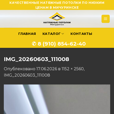
Skip
КАЧЕСТВЕННЫЕ НАТЯЖНЫЕ ПОТОЛКИ ПО НИЗКИМ
ЦЕНАМ В МИЧУРИНСКЕ
to
content
ГЛАВНАЯ
КАТАЛОГ
КОНТАКТЫ
✆ 8 (910) 854-62-40
IMG_20260603_111008
Опублековано
17.06.2026
в
1152 × 2560
,
IMG_20260603_111008