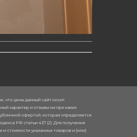
, что цены данный сайт носит
ый характер и отзывы ни при каких
публичной офертой, которая определяется
декса РФ статьи 437 (2). Для получения
 и стоимости указанных товаров и (или)