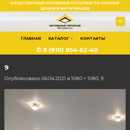
Skip
КАЧЕСТВЕННЫЕ НАТЯЖНЫЕ ПОТОЛКИ ПО НИЗКИМ
ЦЕНАМ В МИЧУРИНСКЕ
to
content
ГЛАВНАЯ
КАТАЛОГ
КОНТАКТЫ
✆ 8 (910) 854-62-40
9
Опублековано
06.04.2021
в
1080 × 1080
,
9